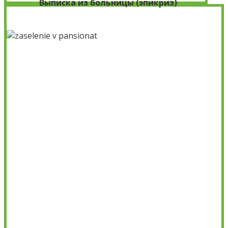
»
Выписка из больницы (эпикриз)
×